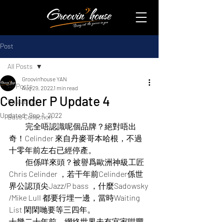
Post
All Posts
Groovin'house YAN
All Posts
Aug 29, 2022
1 min read
Celinder P Update 4
Bass Blog
Updated:
Sep 1, 2022
Bass Collection
           完全唔認識呢個品牌？絕對唔出
奇！Celinder 來自丹麥哥本哈根，不過
十零年前左右已經停產。
           佢係咩來頭？被譽爲歐洲神級工匠
Chris Celinder ，若干年前Celinder係世
界公認頂尖Jazz/P bass ，什麼Sadowsky 
/Mike Lull 都要行埋一邊，當時Waiting 
List 閑閑哋要等三四年。
十幾二十年前，網絡世界未有宜家咁豐