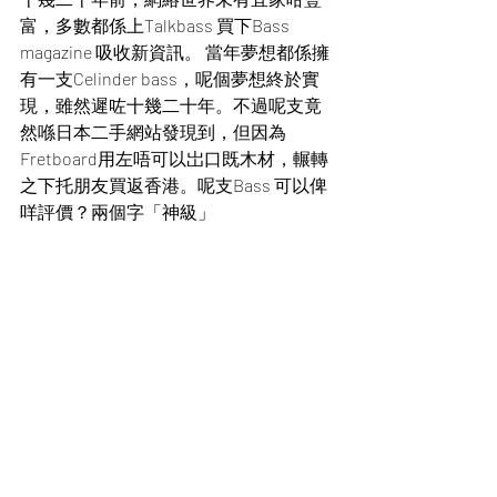
富，多數都係上Talkbass 買下Bass 
magazine 吸收新資訊。 當年夢想都係擁
有一支Celinder bass，呢個夢想終於實
現，雖然遲咗十幾二十年。不過呢支竟
然喺日本二手網站發現到，但因為
Fretboard用左唔可以岀口既木材，輾轉
之下托朋友買返香港。呢支Bass 可以俾
咩評價？兩個字「神級」